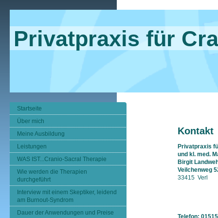
Privatpraxis für Cr
Startseite
Über mich
Kontakt
Meine Ausbildung
Leistungen
Privatpraxis f
und kl. med. 
WAS IST...Cranio-Sacral Therapie
Birgit Landwe
Veilchenweg 5
Wie werden die Therapien
33415 Verl
durchgeführt
Interview mit einem Skeptiker, leidend
am Burnout-Syndrom
Dauer der Anwendungen und Preise
Telefon: 0151