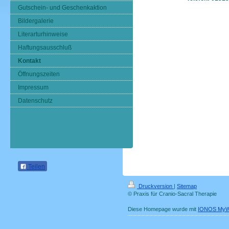
Gutschein- und Geschenkaktion
Bildergalerie
Literarturhinweise
Haftungsausschluß
Kontakt
Öffnungszeiten
Impressum
Datenschutz
Teilen
Druckversion
|
Sitemap
© Praxis für Cranio-Sacral Therapie
Diese Homepage wurde mit
IONOS MyW