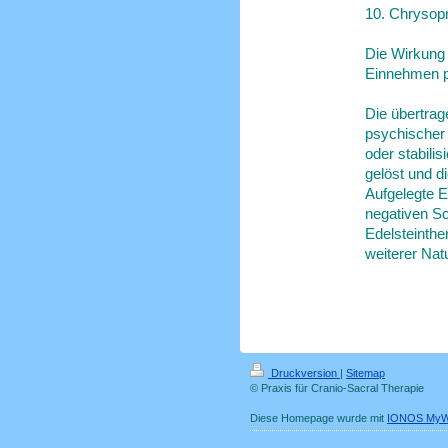
10. Chrysop
Die Wirkung 
Einnehmen pu
Die übertrag
psychischer
oder stabili
gelöst und d
Aufgelegte E
negativen Sc
Edelsteinthe
weiterer Nat
Druckversion
|
Sitemap
© Praxis für Cranio-Sacral Therapie
Diese Homepage wurde mit
IONOS MyW