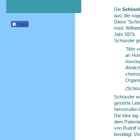
Die
Schüssl
aus, die sog
Diese "Schüs
Teilen
med. Wilhelm
Jahr 1873.
Schüssler gr
"Wer v
an Homö
homöop
Ähnlich
chemis
Organi
(Schüss
Schüssler wa
gestörte Leb
hervorrufen 
Die Idee lag
dem Patiente
von
Rudolf 
bestätigt. Vi