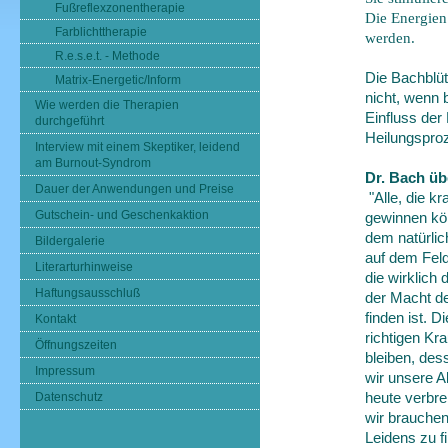
Fußreflexzonentherapie
Die Energien
Farblichttherapie
werden.
R.e.s.e.t. - Methode
Die Bachblüt
Matrix-Energetic/Inform
nicht, wenn 
Wie werden die Therapien
Einfluss der
durchgeführt
Heilungspro
Interview mit einem Skeptiker, leidend
am Burnout-Syndrom
Dr. Bach üb
Dauer der Anwendungen und Preise
"Alle, die k
Gutschein- und Geschenkaktion
gewinnen kön
dem natürlic
Bildergalerie
auf dem Feld
Literarturhinweise
die wirklich
Haftungsausschluß
der Macht de
finden ist. 
Kontakt
richtigen Kr
Öffnungszeiten
bleiben, des
Impressum
wir unsere A
heute verbre
Datenschutz
wir brauche
Leidens zu f