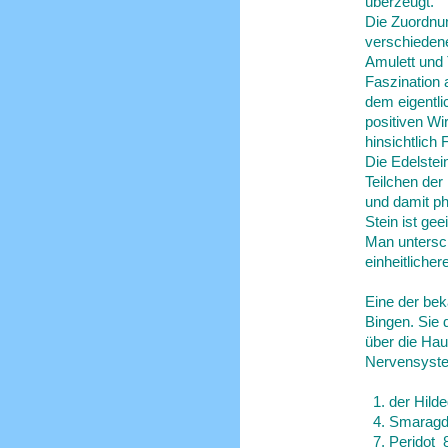
überzeugt.
Die Zuordnun
verschiedenen
Amulett und
Faszination 
dem eigentli
positiven Wi
hinsichtlich
Die Edelstei
Teilchen der
und damit ph
Stein ist gee
Man untersch
einheitlicher
Eine der bek
Bingen. Sie d
über die Hau
Nervensyste
1. der Hilde
4. Smarag
7. Peridot 8