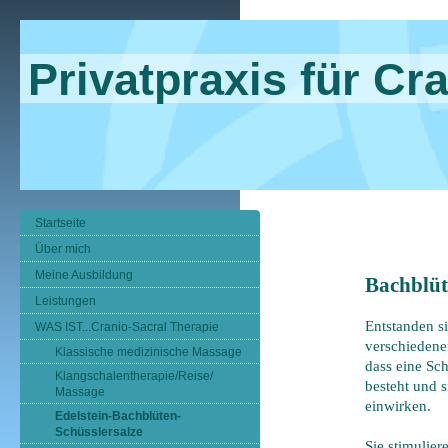
Privatpraxis für Cr
Startseite
Über mich
Meine Ausbildung
Bachblüt
Leistungen
Entstanden s
WAS IST...Cranio-Sacral Therapie
verschiedene
Klassische medizinische Massage
dass eine Sc
Klangschalentherapie/Reise/
besteht und 
Massage
einwirken.
Edelstein-Bachblüten-
Schüsslersalze
Sie stimulier