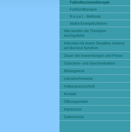
Fußreflexzonentherapie
Farblichttherapie
R.e.s.e.t. - Methode
Matrix-Energetic/Inform
Wie werden die Therapien
durchgeführt
Interview mit einem Skeptiker, leidend
am Burnout-Syndrom
Dauer der Anwendungen und Preise
Gutschein- und Geschenkaktion
Bildergalerie
Literarturhinweise
Haftungsausschluß
Kontakt
Öffnungszeiten
Impressum
Datenschutz