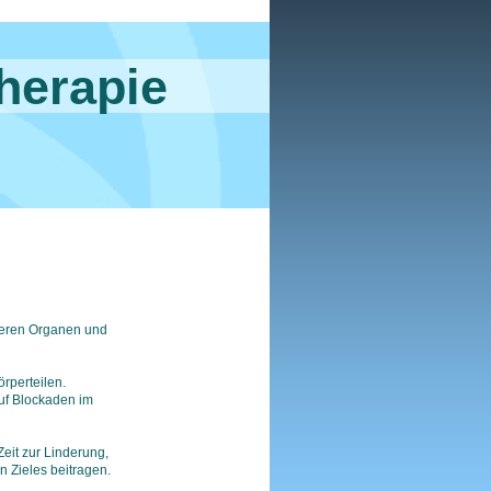
Therapie
seren Organen und
rperteilen.
uf Blockaden im
eit zur Linderung,
 Zieles beitragen.