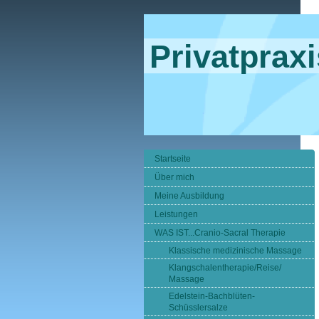
Privatpraxi
Startseite
Über mich
Meine Ausbildung
Leistungen
WAS IST...Cranio-Sacral Therapie
Klassische medizinische Massage
Klangschalentherapie/Reise/
Massage
Edelstein-Bachblüten-
Schüsslersalze