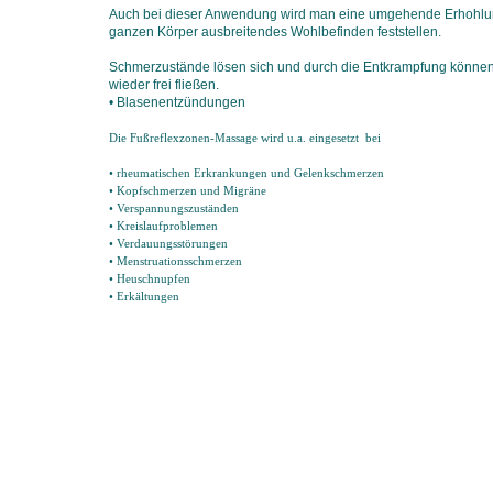
Auch bei dieser Anwendung wird man eine umgehende Erhohlun
ganzen Körper ausbreitendes Wohlbefinden feststellen.
Schmerzustände lösen sich und durch die Entkrampfung können
wieder frei fließen.
• Blasenentzündungen
Die Fußreflexzonen-Massage wird u.a. eingesetzt bei
• rheumatischen Erkrankungen und Gelenkschmerzen
• Kopfschmerzen und Migräne
• Verspannungszuständen
• Kreislaufproblemen
• Verdauungsstörungen
• Menstruationsschmerzen
• Heuschnupfen
• Erkältungen